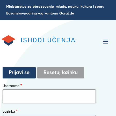
Skoči
Ministarstvo za obrazovanje, mlade, nauku, kulturu i sport
na
Bosansko-podrinjskog kantona Goražde
glavni
sadržaj
ISHODI UČENJA
Primary
Prijavi se
(aktivni
Resetuj lozinku
tab)
tabs
Username
Lozinka