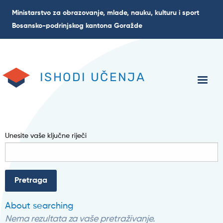
Skoči
Ministarstvo za obrazovanje, mlade, nauku, kulturu i sport
na
Bosansko-podrinjskog kantona Goražde
glavni
sadržaj
ISHODI UČENJA
Unesite vaše ključne riječi
About searching
Nema rezultata za vaše pretraživanje.