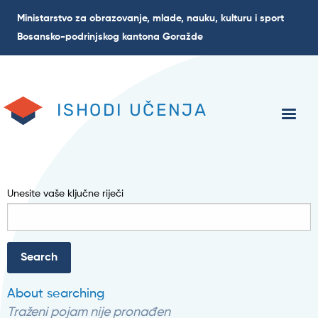
Skoči
Ministarstvo za obrazovanje, mlade, nauku, kulturu i sport
na
Bosansko-podrinjskog kantona Goražde
glavni
sadržaj
ISHODI UČENJA
Unesite vaše ključne riječi
About searching
Traženi pojam nije pronađen