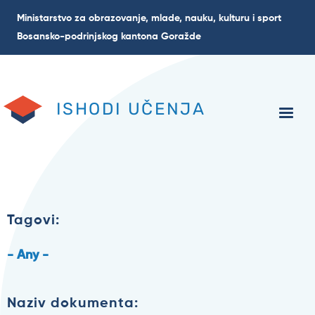
Skip
Ministarstvo za obrazovanje, mlade, nauku, kulturu i sport
to
Bosansko-podrinjskog kantona Goražde
main
content
ISHODI UČENJA
Tagovi:
- Any -
Naziv dokumenta: