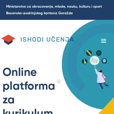
Skip
Ministarstvo za obrazovanje, mlade, nauku, kulturu i sport
to
Bosansko-podrinjskog kantona Goražde
main
content
ISHODI UČENJA
Online
platforma
za
kurikulum